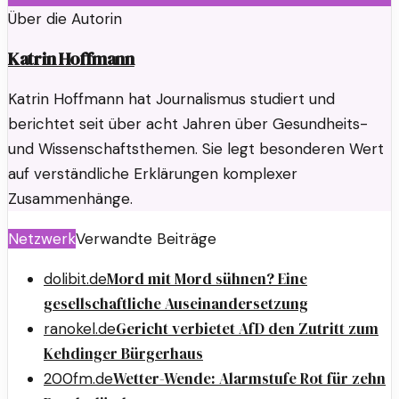
Über die Autorin
Katrin Hoffmann
Katrin Hoffmann hat Journalismus studiert und
berichtet seit über acht Jahren über Gesundheits-
und Wissenschaftsthemen. Sie legt besonderen Wert
auf verständliche Erklärungen komplexer
Zusammenhänge.
Netzwerk
Verwandte Beiträge
Mord mit Mord sühnen? Eine
dolibit.de
gesellschaftliche Auseinandersetzung
Gericht verbietet AfD den Zutritt zum
ranokel.de
Kehdinger Bürgerhaus
Wetter-Wende: Alarmstufe Rot für zehn
200fm.de